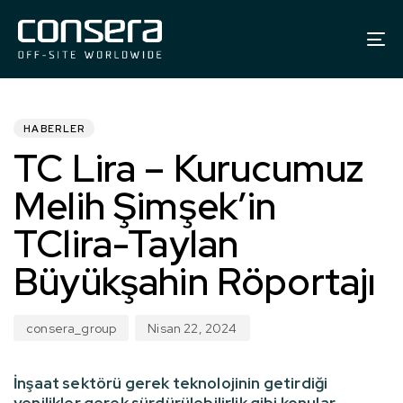
To
na
YAYINLANDI:
Yazar
Yayınlanma
tarihi:
HABERLER
TC Lira – Kurucumuz
Melih Şimşek’in
TClira-Taylan
Büyükşahin Röportajı
consera_group
Nisan 22, 2024
İnşaat sektörü gerek teknolojinin getirdiği
yenilikler gerek sürdürülebilirlik gibi konular