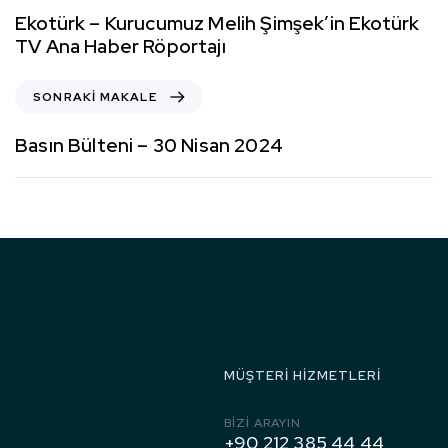
Ekotürk – Kurucumuz Melih Şimşek’in Ekotürk
TV Ana Haber Röportajı
SONRAKI MAKALE
Basın Bülteni – 30 Nisan 2024
1971’den
Bugüne
MÜŞTERI HIZMETLERI
BIZI ARAYIN
+90 212 385 44 44