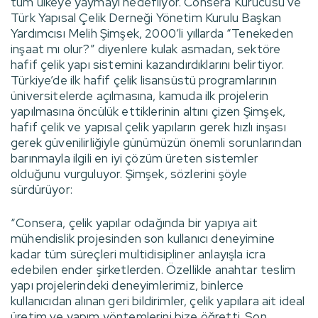
tüm ülkeye yaymayı hedefliyor. Consera Kurucusu ve
Türk Yapısal Çelik Derneği Yönetim Kurulu Başkan
Yardımcısı Melih Şimşek, 2000’li yıllarda “Tenekeden
inşaat mı olur?” diyenlere kulak asmadan, sektöre
hafif çelik yapı sistemini kazandırdıklarını belirtiyor.
Türkiye’de ilk hafif çelik lisansüstü programlarının
üniversitelerde açılmasına, kamuda ilk projelerin
yapılmasına öncülük ettiklerinin altını çizen Şimşek,
hafif çelik ve yapısal çelik yapıların gerek hızlı inşası
gerek güvenilirliğiyle günümüzün önemli sorunlarından
barınmayla ilgili en iyi çözüm üreten sistemler
olduğunu vurguluyor. Şimşek, sözlerini şöyle
sürdürüyor:
“Consera, çelik yapılar odağında bir yapıya ait
mühendislik projesinden son kullanıcı deneyimine
kadar tüm süreçleri multidisipliner anlayışla icra
edebilen ender şirketlerden. Özellikle anahtar teslim
yapı projelerindeki deneyimlerimiz, binlerce
kullanıcıdan alınan geri bildirimler, çelik yapılara ait ideal
üretim ve yapım yöntemlerini bize öğretti. Son