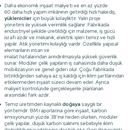
Daha ekonomik inşaat maliyeti ve en az yüzde
60 daha hızlı yapım imkânının getirdiği hızlı hakediş,
yükleniciler
için büyük kolaylıktır. Yalın proje
yönetimi ile yüksek verimlilik sağlanır. Fabrikada
endüstriyel şekilde üretildiği için malzeme, iş gücü
israfı azdır ve mekanik, elektrik işleri temiz ve hızlı
yapılır. Atık yönetimi kolaylığı vardır. Özellikle yapısal
elemanların insan ve
imalat hatalarından arındırılmasıyla yüksek güvenlik
sunar. Modüler çelik yapıların iş sahasında daha düşük
mobilizasyon ve genel gideri olur. Çoğu fabrikada
bitirildiğinden sahaya az iş kaldığı için iklim şartlarından
etkilenmeden inşaat süreci devam eder. Ayrıca
maliyet kontrolünde gerçekleşenle planlanan
arasındaki fark azdır.
Temiz üretimden kaynaklı
doğaya
saygılı bir
yöntemdir. BM raporlarına göre inşaat, karbon
emisyonunun yüzde 38’ine neden olurken, modüler
çelik yapılar, düşük karbon salınımı sebebiyle iklim
değişikliği mücadelesine destek olur. Geri dönüşümlü