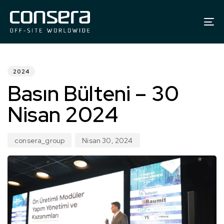
To
na
YAYINLANDI:
Yazar
Yayınlanma
tarihi:
2024
Basın Bülteni – 30
Nisan 2024
consera_group
Nisan 30, 2024