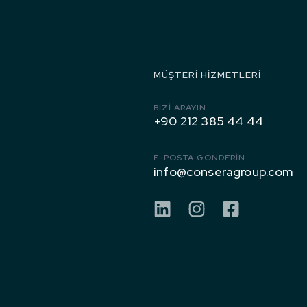
1971’den
Bugüne
MÜŞTERI HIZMETLERI
BIZI ARAYIN
+90 212 385 44 44
E-POSTA GÖNDERİN
info@conseragroup.com
KURUMSAL
FAALIYET
ALANLARI