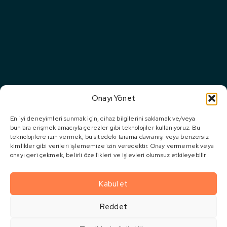
KURUMSAL
FAALIYET
ALANLARI
Hakkımızda
GRUP
CONSERA
ŞARTLAR &
Çelik Yapı
ŞIRKETLERI
GROUP
KOŞULLAR
Kilometre
Homera
Projeler
Çerez Politikası
Modüler
Taşlarımız
İnşaat (Off-
Erawet
Sıkça
KVKK Bilgilendirme
Sertifikalar
Site
Sorulan
& Ödüller
Mooble
KVKK Açık Rıza
Construction)
Sorular
Onayı Yönet
House
Metni
Ar-Ge ve
Modüler
Medya
ÜR-Ge
Akkon
KVKK Aydınlatma
En iyi deneyimleri sunmak için, cihaz bilgilerini saklamak ve/veya
Ürünler
Merkezi
bunlara erişmek amacıyla çerezler gibi teknolojiler kullanıyoruz. Bu
Çelik
Metni
Sosyal
Gayrimenkul
teknolojilere izin vermek, bu sitedeki tarama davranışı veya benzersiz
İletişim
Sorumluluk
KVKK Başvuru
kimlikler gibi verileri işlememize izin verecektir. Onay vermemek veya
Geliştirme &
onayı geri çekmek, belirli özellikleri ve işlevleri olumsuz etkileyebilir.
Formu
Yatırım
Kariyer
KVKK Ticari İleti
Kentsel
Kabul et
Bilgilendirme Metni
Dönüşüm
Reddet
©2025
Consera Off-
Site Worldwide