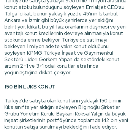
Türkiye’de satışta yaklaşık 900 binle 1 milyon arasında
konut stoku bulunduğunu söyleyen Emlakjet CEO’su
Tolga İdikat, bunun yaklaşık yüzde 45’inin İstanbul,
Ankara ve İzmir gibi büyük şehirlerde yer aldığını
belirtiyor. İdikat, bu yıl faiz oranlarının düşmesi ve yeni
avantajlı konut kredilerinin devreye alınmasıyla konut
stokunda erime bekliyor. Türkiye’de satılmayı
bekleyen 1 milyon adete yakın konut olduğunu
söyleyen KPMG Türkiye İnşaat ve Gayrimenkul
Sektörü Lideri Görkem Yapan da sektördeki konut
arzının 2+1 ve 3+1 odalı konutlar etrafında
yoğunlaştığına dikkat çekiyor.
150 BİN LÜKS KONUT
Türkiye’de satışta olan konutların yaklaşık 150 bininin
lüks sınıfta yer aldığını söyleyen Bilginoğlu Şirketler
Grubu Yönetim Kurulu Başkanı Köksal Yalçın da büyük
inşaat şirketlerinin portföyünde toplamda 142 bin yeni
konutun satışa sunulmayı beklediğini ifade ediyor.