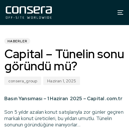
To
na
YAYINLANDI:
Yazar
Yayınlanma
tarihi:
HABERLER
Capital – Tünelin sonu
göründü mü?
consera_group
Haziran 1, 2025
Basın Yansıması – 1 Haziran 2025 – Capital .com.tr
Son 5 yıldır azalan konut satışlarıyla zor günler geçiren
markalı konut üreticileri, bu yıldan umutlu. Tünelin
sonunun göründüğüne inanıyorlar…