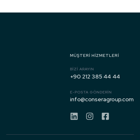
1971’den
Bugüne
MÜŞTERI HIZMETLERI
BIZI ARAYIN
+90 212 385 44 44
E-POSTA GÖNDERİN
info@conseragroup.com