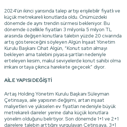
2024’ün ikinci yarısında talep artışı erişilebilir fiyatlı ve
küçük metrekareli konutlarda oldu. Önümüzdeki
dönemde de aynı trendin sürmesi bekleniyor. Bu
dönemde özellikle fiyatları 3 milyonla 5 milyon TL
arasında değişen konutlara talebin yüzde 20 civarında
artış göstereceğini söyleyen Algün İnşaat Yönetim
Kurulu Başkanı Cihat Algün, “Konut satın almayı
bekleyen ama talebini piyasa şartları nedeniyle
erteleyen kesim, makul seviyelerde konut sahibi olma
imkanı ortaya çıkınca harekete geçecek” diyor.
AİLE YAPISI DEĞİŞTİ
Artaş Holding Yönetim Kurulu Başkanı Süleyman
Çetinsaya, aile yapısının değişimi, artan inşaat
maliyetleri ve yükselen ev fiyatları nedeniyle büyük
metrekareli daireler yerine daha küçük konutlara
yönelim olduğunu belirtiyor. Son dönemde 1+1 ve 2+1
dairelere talebin arttığını vurgulayan Çetinsaya, 3+1