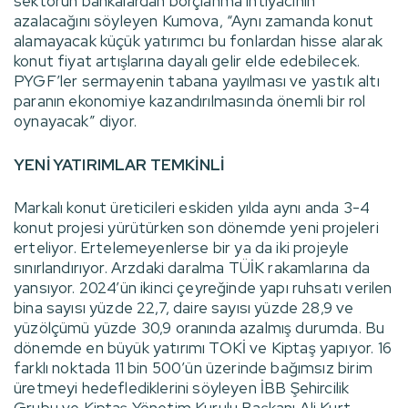
sektörün bankalardan borçlanma ihtiyacının
azalacağını söyleyen Kumova, “Aynı zamanda konut
alamayacak küçük yatırımcı bu fonlardan hisse alarak
konut fiyat artışlarına dayalı gelir elde edebilecek.
PYGF’ler sermayenin tabana yayılması ve yastık altı
paranın ekonomiye kazandırılmasında önemli bir rol
oynayacak” diyor.
YENİ YATIRIMLAR TEMKİNLİ
Markalı konut üreticileri eskiden yılda aynı anda 3-4
konut projesi yürütürken son dönemde yeni projeleri
erteliyor. Ertelemeyenlerse bir ya da iki projeyle
sınırlandırıyor. Arzdaki daralma TÜİK rakamlarına da
yansıyor. 2024’ün ikinci çeyreğinde yapı ruhsatı verilen
bina sayısı yüzde 22,7, daire sayısı yüzde 28,9 ve
yüzölçümü yüzde 30,9 oranında azalmış durumda. Bu
dönemde en büyük yatırımı TOKİ ve Kiptaş yapıyor. 16
farklı noktada 11 bin 500’ün üzerinde bağımsız birim
üretmeyi hedeflediklerini söyleyen İBB Şehircilik