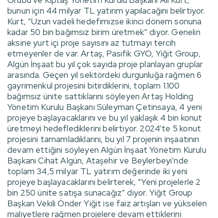
Grubu ve Kiptaş Yönetim Kurulu Başkanı Ali Kurt,
bunun için 44 milyar TL yatırım yapılacağını belirtiyor.
Kurt, “Uzun vadeli hedefimizse ikinci dönem sonuna
kadar 50 bin bağımsız birim üretmek” diyor. Genelin
aksine yurt içi proje sayısını az tutmayı tercih
etmeyenler de var. Artaş, Pasifik GYO, Yiğit Group,
Algün İnşaat bu yıl çok sayıda proje planlayan gruplar
arasında. Geçen yıl sektördeki durgunluğa rağmen 6
gayrimenkul projesini bitirdiklerini, toplam 1.100
bağımsız ünite sattıklarını söyleyen Artaş Holding
Yönetim Kurulu Başkanı Süleyman Çetinsaya, 4 yeni
projeye başlayacaklarını ve bu yıl yaklaşık 4 bin konut
üretmeyi hedeflediklerini belirtiyor. 2024’te 5 konut
projesini tamamladıklarını, bu yıl 7 projenin inşaatının
devam ettiğini söyleyen Algün İnşaat Yönetim Kurulu
Başkanı Cihat Algün, Ataşehir ve Beylerbeyi’nde
toplam 34,5 milyar TL yatırım değerinde iki yeni
projeye başlayacaklarını belirterek, “Yeni projelerle 2
bin 250 ünite satışa sunacağız” diyor. Yiğit Group
Başkan Vekili Önder Yiğit ise faiz artışları ve yükselen
maliyetlere rağmen projelere devam ettiklerini