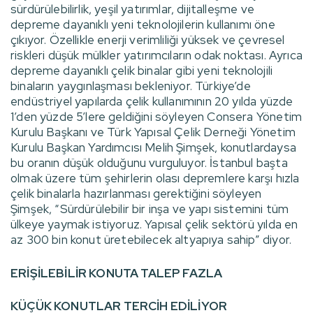
sürdürülebilirlik, yeşil yatırımlar, dijitalleşme ve
depreme dayanıklı yeni teknolojilerin kullanımı öne
çıkıyor. Özellikle enerji verimliliği yüksek ve çevresel
riskleri düşük mülkler yatırımcıların odak noktası. Ayrıca
depreme dayanıklı çelik binalar gibi yeni teknolojili
binaların yaygınlaşması bekleniyor. Türkiye’de
endüstriyel yapılarda çelik kullanımının 20 yılda yüzde
1’den yüzde 5’lere geldiğini söyleyen Consera Yönetim
Kurulu Başkanı ve Türk Yapısal Çelik Derneği Yönetim
Kurulu Başkan Yardımcısı Melih Şimşek, konutlardaysa
bu oranın düşük olduğunu vurguluyor. İstanbul başta
olmak üzere tüm şehirlerin olası depremlere karşı hızla
çelik binalarla hazırlanması gerektiğini söyleyen
Şimşek, “Sürdürülebilir bir inşa ve yapı sistemini tüm
ülkeye yaymak istiyoruz. Yapısal çelik sektörü yılda en
az 300 bin konut üretebilecek altyapıya sahip” diyor.
ERİŞİLEBİLİR KONUTA TALEP FAZLA
KÜÇÜK KONUTLAR TERCİH EDİLİYOR