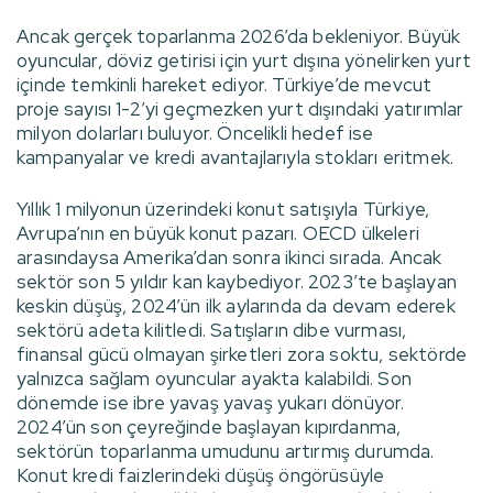
Ancak gerçek toparlanma 2026’da bekleniyor. Büyük
oyuncular, döviz getirisi için yurt dışına yönelirken yurt
içinde temkinli hareket ediyor. Türkiye’de mevcut
proje sayısı 1-2’yi geçmezken yurt dışındaki yatırımlar
milyon dolarları buluyor. Öncelikli hedef ise
kampanyalar ve kredi avantajlarıyla stokları eritmek.
Yıllık 1 milyonun üzerindeki konut satışıyla Türkiye,
Avrupa’nın en büyük konut pazarı. OECD ülkeleri
arasındaysa Amerika’dan sonra ikinci sırada. Ancak
sektör son 5 yıldır kan kaybediyor. 2023’te başlayan
keskin düşüş, 2024’ün ilk aylarında da devam ederek
sektörü adeta kilitledi. Satışların dibe vurması,
finansal gücü olmayan şirketleri zora soktu, sektörde
yalnızca sağlam oyuncular ayakta kalabildi. Son
dönemde ise ibre yavaş yavaş yukarı dönüyor.
2024’ün son çeyreğinde başlayan kıpırdanma,
sektörün toparlanma umudunu artırmış durumda.
Konut kredi faizlerindeki düşüş öngörüsüyle