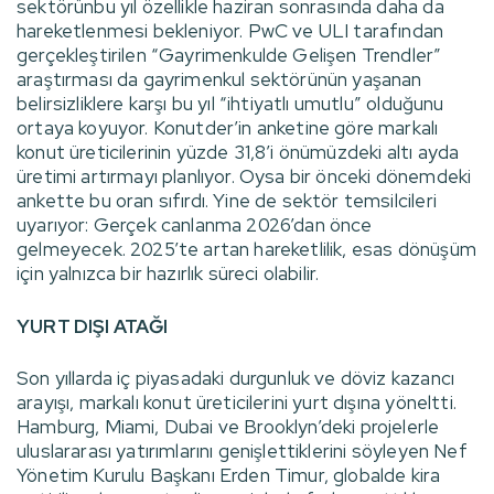
sektörünbu yıl özellikle haziran sonrasında daha da
hareketlenmesi bekleniyor. PwC ve ULI tarafından
gerçekleştirilen “Gayrimenkulde Gelişen Trendler”
araştırması da gayrimenkul sektörünün yaşanan
belirsizliklere karşı bu yıl “ihtiyatlı umutlu” olduğunu
ortaya koyuyor. Konutder’in anketine göre markalı
konut üreticilerinin yüzde 31,8’i önümüzdeki altı ayda
üretimi artırmayı planlıyor. Oysa bir önceki dönemdeki
ankette bu oran sıfırdı. Yine de sektör temsilcileri
uyarıyor: Gerçek canlanma 2026’dan önce
gelmeyecek. 2025’te artan hareketlilik, esas dönüşüm
için yalnızca bir hazırlık süreci olabilir.
YURT DIŞI ATAĞI
Son yıllarda iç piyasadaki durgunluk ve döviz kazancı
arayışı, markalı konut üreticilerini yurt dışına yöneltti.
Hamburg, Miami, Dubai ve Brooklyn’deki projelerle
uluslararası yatırımlarını genişlettiklerini söyleyen Nef
Yönetim Kurulu Başkanı Erden Timur, globalde kira