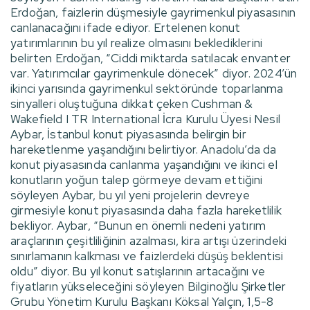
Erdoğan, faizlerin düşmesiyle gayrimenkul piyasasının
canlanacağını ifade ediyor. Ertelenen konut
yatırımlarının bu yıl realize olmasını beklediklerini
belirten Erdoğan, “Ciddi miktarda satılacak envanter
var. Yatırımcılar gayrimenkule dönecek” diyor. 2024’ün
ikinci yarısında gayrimenkul sektöründe toparlanma
sinyalleri oluştuğuna dikkat çeken Cushman &
Wakefield I TR International İcra Kurulu Üyesi Nesil
Aybar, İstanbul konut piyasasında belirgin bir
hareketlenme yaşandığını belirtiyor. Anadolu’da da
konut piyasasında canlanma yaşandığını ve ikinci el
konutların yoğun talep görmeye devam ettiğini
söyleyen Aybar, bu yıl yeni projelerin devreye
girmesiyle konut piyasasında daha fazla hareketlilik
bekliyor. Aybar, “Bunun en önemli nedeni yatırım
araçlarının çeşitliliğinin azalması, kira artışı üzerindeki
sınırlamanın kalkması ve faizlerdeki düşüş beklentisi
oldu” diyor. Bu yıl konut satışlarının artacağını ve
fiyatların yükseleceğini söyleyen Bilginoğlu Şirketler
Grubu Yönetim Kurulu Başkanı Köksal Yalçın, 1,5-8