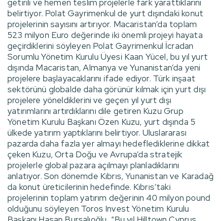
getirili ve hemen teslim projelerle fark yarattıklarını
belirtiyor. Polat Gayrimenkul de yurt dışındaki konut
projelerinin sayısını artırıyor. Macaristan’da toplam
523 milyon Euro değerinde iki önemli projeyi hayata
geçirdiklerini söyleyen Polat Gayrimenkul İcradan
Sorumlu Yönetim Kurulu Üyesi Kaan Yücel, bu yıl yurt
dışında Macaristan, Almanya ve Yunanistan’da yeni
projelere başlayacaklarını ifade ediyor. Türk inşaat
sektörünü globalde daha görünür kılmak için yurt dışı
projelere yöneldiklerini ve geçen yıl yurt dışı
yatırımlarını artırdıklarını dile getiren Kuzu Grup
Yönetim Kurulu Başkanı Özen Kuzu, yurt dışında 5
ülkede yatırım yaptıklarını belirtiyor. Uluslararası
pazarda daha fazla yer almayı hedeflediklerine dikkat
çeken Kuzu, Orta Doğu ve Avrupa’da stratejik
projelerle global pazara açılmayı planladıklarını
anlatıyor. Son dönemde Kıbrıs, Yunanistan ve Karadağ
da konut üreticilerinin hedefinde. Kıbrıs’taki
projelerinin toplam yatırım değerinin 40 milyon pound
olduğunu söyleyen Toros Invest Yönetim Kurulu
Başkanı Hasan Bursalıoğlu, “Bu yıl Hilltown Cyprus