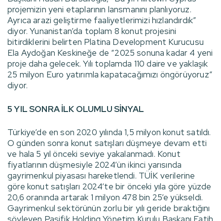
projemizin yeni etaplarının lansmanını planlıyoruz.
Ayrıca arazi geliştirme faaliyetlerimizi hızlandırdık”
diyor. Yunanistan’da toplam 8 konut projesini
bitirdiklerini belirten Platina Development Kurucusu
Ela Aydoğan Keskineğe de “2025 sonuna kadar 4 yeni
proje daha gelecek. Yılı toplamda 110 daire ve yaklaşık
25 milyon Euro yatırımla kapatacağımızı öngörüyoruz”
diyor.
5 YIL SONRA İLK OLUMLU SİNYAL
Türkiye’de en son 2020 yılında 1,5 milyon konut satıldı.
O günden sonra konut satışları düşmeye devam etti
ve hala 5 yıl önceki seviye yakalanmadı. Konut
fiyatlarının düşmesiyle 2024’ün ikinci yarısında
gayrimenkul piyasası hareketlendi. TÜİK verilerine
göre konut satışları 2024’te bir önceki yıla göre yüzde
20,6 oranında artarak 1 milyon 478 bin 25’e yükseldi.
Gayrimenkul sektörünün zorlu bir yılı geride bıraktığını
söyleyen Pasifik Holding Yönetim Kurulu Başkanı Fatih