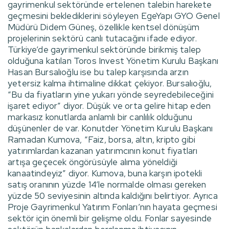
gayrimenkul sektöründe ertelenen talebin harekete
geçmesini beklediklerini söyleyen EgeYapı GYO Genel
Müdürü Didem Güneş, özellikle kentsel dönüşüm
projelerinin sektörü canlı tutacağını ifade ediyor.
Türkiye’de gayrimenkul sektöründe birikmiş talep
olduğuna katılan Toros Invest Yönetim Kurulu Başkanı
Hasan Bursalıoğlu ise bu talep karşısında arzın
yetersiz kalma ihtimaline dikkat çekiyor. Bursalıoğlu,
“Bu da fiyatların yine yukarı yönde seyredebileceğini
işaret ediyor” diyor. Düşük ve orta gelire hitap eden
markasız konutlarda anlamlı bir canlılık olduğunu
düşünenler de var. Konutder Yönetim Kurulu Başkanı
Ramadan Kumova, “Faiz, borsa, altın, kripto gibi
yatırımlardan kazanan yatırımcının konut fiyatları
artışa geçecek öngörüsüyle alıma yöneldiği
kanaatindeyiz” diyor. Kumova, buna karşın ipotekli
satış oranının yüzde 14’le normalde olması gereken
yüzde 50 seviyesinin altında kaldığını belirtiyor. Ayrıca
Proje Gayrimenkul Yatırım Fonları’nın hayata geçmesi
sektör için önemli bir gelişme oldu. Fonlar sayesinde