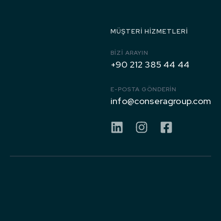
1971’den
Bugüne
MÜŞTERI HIZMETLERI
BIZI ARAYIN
+90 212 385 44 44
E-POSTA GÖNDERİN
info@conseragroup.com
KURUMSAL
FAALIYET
ALANLARI
Hakkımızda
GRUP
CONSERA
ŞARTLAR &
Çelik Yapı
ŞIRKETLERI
GROUP
KOŞULLAR
Kilometre