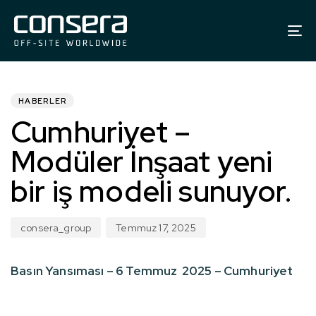
To
na
YAYINLANDI:
Yazar
Yayınlanma
tarihi:
HABERLER
Cumhuriyet –
Modüler İnşaat yeni
bir iş modeli sunuyor.
consera_group
Temmuz 17, 2025
Basın Yansıması – 6 Temmuz 2025 – Cumhuriyet