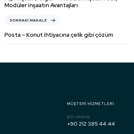
Modüler inşaatın Avantajları
SONRAKI MAKALE
Posta – Konut ihtiyacına çelik gibi çözüm
1971’den
Bugüne
MÜŞTERI HIZMETLERI
BIZI ARAYIN
+90 212 385 44 44