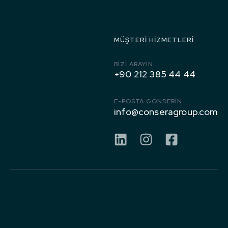
1971’den
Bugüne
MÜŞTERI HIZMETLERI
BIZI ARAYIN
+90 212 385 44 44
E-POSTA GÖNDERİN
info@conseragroup.com
KURUMSAL
FAALIYET
ALANLARI
Hakkımızda
GRUP
CONSERA
ŞARTLAR &
Çelik Yapı
ŞIRKETLERI
GROUP
KOŞULLAR