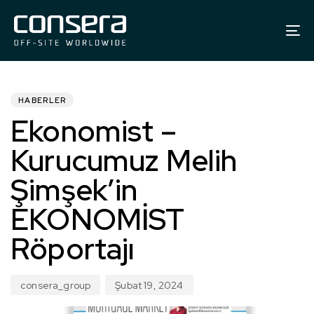
To
na
YAYINLANDI:
Yazar
Yayınlanma
tarihi:
HABERLER
Ekonomist –
Kurucumuz Melih
Şimşek’in
EKONOMİST
Röportajı
consera_group
Şubat 19, 2024