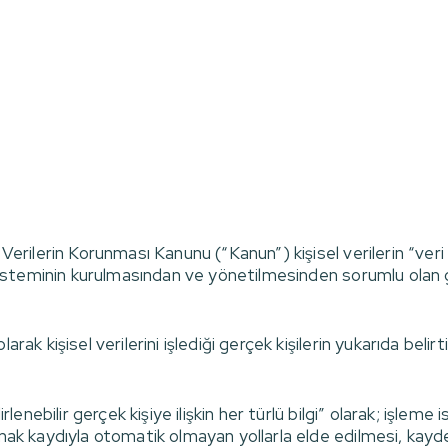
Verilerin Korunması Kanunu (“Kanun”) kişisel verilerin “veri s
t sisteminin kurulmasından ve yönetilmesinden sorumlu olan ge
larak kişisel verilerini işlediği gerçek kişilerin yukarıda be
irlenebilir gerçek kişiye ilişkin her türlü bilgi” olarak; işl
olmak kaydıyla otomatik olmayan yollarla elde edilmesi, ka