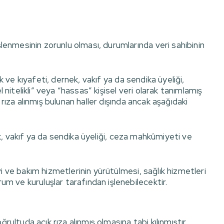
şlenmesinin zorunlu olması, durumlarında veri sahibinin
lık ve kıyafeti, dernek, vakıf ya da sendika üyeliği,
el nitelikli” veya “hassas” kişisel veri olarak tanımlamış
k rıza alınmış bulunan haller dışında ancak aşağıdaki
rnek, vakıf ya da sendika üyeliği, ceza mahkûmiyeti ve
avi ve bakım hizmetlerinin yürütülmesi, sağlık hizmetleri
um ve kuruluşlar tarafından işlenebilecektir.
ğrultuda açık rıza alınmış olmasına tabi kılınmıştır.