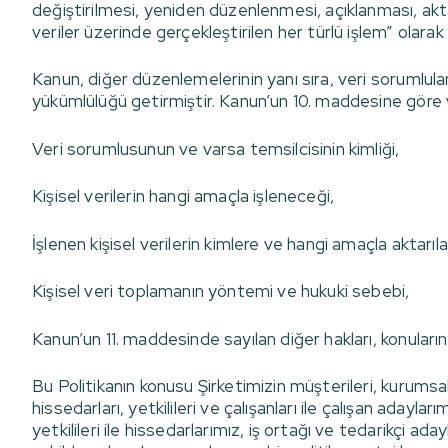
değiştirilmesi, yeniden düzenlenmesi, açıklanması, aktarı
veriler üzerinde gerçekleştirilen her türlü işlem” olarak
Kanun, diğer düzenlemelerinin yanı sıra, veri sorumluların
yükümlülüğü getirmiştir. Kanun’un 10. maddesine göre ve
Veri sorumlusunun ve varsa temsilcisinin kimliği,
Kişisel verilerin hangi amaçla işleneceği,
İşlenen kişisel verilerin kimlere ve hangi amaçla aktarıla
Kişisel veri toplamanın yöntemi ve hukuki sebebi,
Kanun’un 11. maddesinde sayılan diğer hakları, konularınd
Bu Politikanın konusu Şirketimizin müşterileri, kurumsal m
hissedarları, yetkilileri ve çalışanları ile çalışan adayla
yetkilileri ile hissedarlarımız, iş ortağı ve tedarikçi ada