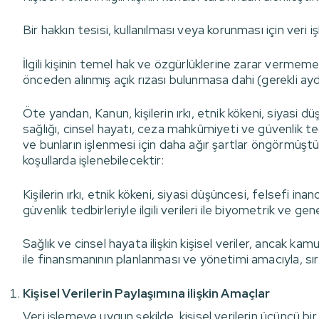
Bir hakkın tesisi, kullanılması veya korunması için veri 
İlgili kişinin temel hak ve özgürlüklerine zarar vermem
önceden alınmış açık rızası bulunmasa dahi (gerekli ayd
Öte yandan, Kanun, kişilerin ırkı, etnik kökeni, siyasi dü
sağlığı, cinsel hayatı, ceza mahkûmiyeti ve güvenlik tedbi
ve bunların işlenmesi için daha ağır şartlar öngörmüştür. 
koşullarda işlenebilecektir:
Kişilerin ırkı, etnik kökeni, siyasi düşüncesi, felsefi in
güvenlik tedbirleriyle ilgili verileri ile biyometrik ve ge
Sağlık ve cinsel hayata ilişkin kişisel veriler, ancak ka
ile finansmanının planlanması ve yönetimi amacıyla, sır
Kişisel Verilerin Paylaşımına ilişkin Amaçlar
Veri işlemeye uygun şekilde, kişisel verilerin üçüncü bir 