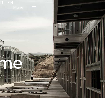
TR
EN
Menu
rme