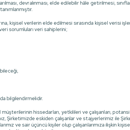
lması, devralınması, elde edilebilir hâle getirilmesi, sınıfl
 tanımlanmıştır.
a, kişisel verilerin elde edilmesi sırasında kişisel verisi iş
ri sorumluları veri sahiplerini;
bileceği,
a bilgilendirmelidir.
üşterilerinin hissedarları, yetkilileri ve çalışanları, potansi
rımız, Şirketimizde eskiden çalışanlar ve stajyerlerimiz ile Şir
ylarımız ve sair üçüncü kişiler olup çalışanlarımıza ilişkin kişi