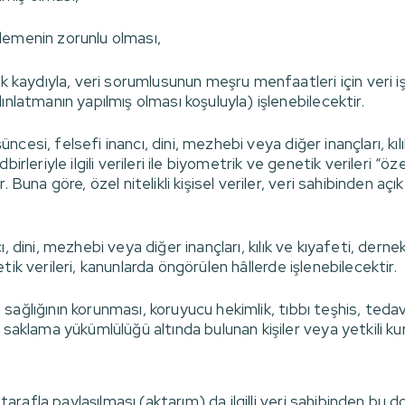
işlemenin zorunlu olması,
ek kaydıyla, veri sorumlusunun meşru menfaatleri için veri i
ınlatmanın yapılmış olması koşuluyla) işlenebilecektir.
şüncesi, felsefi inancı, dini, mezhebi veya diğer inançları, kı
rleriyle ilgili verileri ile biyometrik ve genetik verileri “öz
Buna göre, özel nitelikli kişisel veriler, veri sahibinden açı
ancı, dini, mezhebi veya diğer inançları, kılık ve kıyafeti, de
netik verileri, kanunlarda öngörülen hâllerde işlenebilecektir.
mu sağlığının korunması, koruyucu hekimlik, tıbbı teşhis, ted
 saklama yükümlülüğü altında bulunan kişiler veya yetkili kur
tarafla paylaşılması (aktarım) da ilgilli veri sahibinden bu do